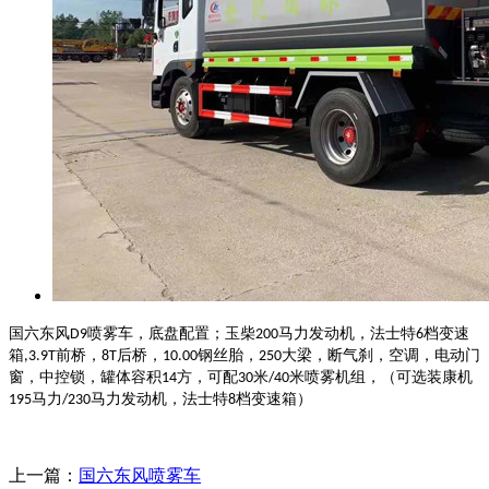
国六东风
喷雾车，底盘配置；玉柴
马力发动机，法士特
档变速
D9
200
6
箱
前桥，
后桥，
钢丝胎，
大梁，断气刹，空调，电动门
,3.9T
8T
10.00
250
窗，中控锁，罐体容积
方，可配
米
米喷雾机组，（可选装康机
14
30
/40
马力
马力发动机，法士特
档变速箱）
195
/230
8
上一篇：
国六东风喷雾车