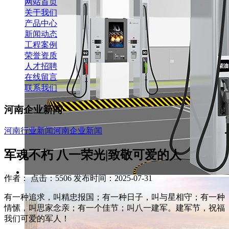
网站首页
关于我们
产品中心
新闻动态
工程案例
荣誉资质
人才招聘
在线留言
联系我们
河南企业新闻
河南行业新闻
河南企业新闻
军魂不朽 八一荣光|致敬可爱的人
作者： 点击：5506 发布时间：2025-07-31
有一种追求，叫精忠报国；有一种日子，叫与星相守；有一种
情愫，叫思家念亲；有一个佳节；叫八一建军。建军节，祝福
我们可爱的军人！