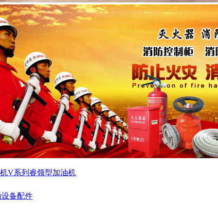
机
V系列睿领型加油机
油设备配件