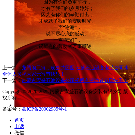
因为有你们负重前行，
才有了我们的岁月静好；
因为有你们的辛勤付出，
才成就了我们的安暖时光。
一声“谢谢”，
说不尽心底的感动。
一声“安好”，
祝所有的劳动者万事顺遂！
上一篇：
龙腾闹元宵，欢喜共团圆|宏盛石油设备安装公司水
全体人员祝大家元宵节快乐！
下一篇：
内蒙古宏盛石油设备公司祝所有劳动者节日快乐！
Copyright © 2020-2025 内蒙古宏盛石油设备安装有限公司 版
权所有
备案号：
蒙ICP备20002985号-1
首页
电话
微信