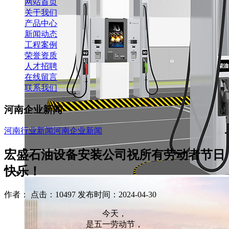
网站首页
关于我们
产品中心
新闻动态
工程案例
荣誉资质
人才招聘
在线留言
联系我们
河南企业新闻
河南行业新闻
河南企业新闻
宏盛石油设备安装公司祝所有劳动者节日
快乐！
作者： 点击：10497 发布时间：2024-04-30
今天，
是五一劳动节，